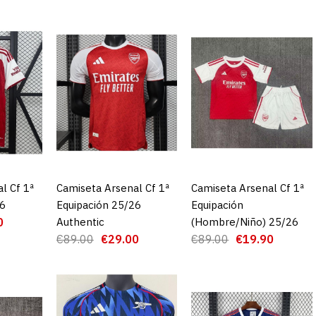
Camiseta A
Equipación
l Cf 1ª
CARRO
Camiseta Arsenal Cf 1ª
AGREGAR AL CARRO
Camiseta Arsenal Cf 1ª
AGREGAR AL CARRO
26
Equipación 25/26
Equipación
€1
€89.00
0
Authentic
(Hombre/Niño) 25/26
€89.00
€29.00
€89.00
€19.90
AGRE
ADD TO COMPA