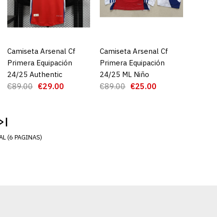
GAR AL CARRO
RE
ADD TO WISHLIST
Camiseta Arsenal Cf
AGREGAR AL CARRO
Camiseta Arsenal Cf
AGREGAR AL CARRO
Primera Equipación
Primera Equipación
24/25 Authentic
24/25 ML Niño
€89.00
€29.00
€89.00
€25.00
>|
L (6 PAGINAS)
rsenal Cf 1ª
 (Hombre/Niño)