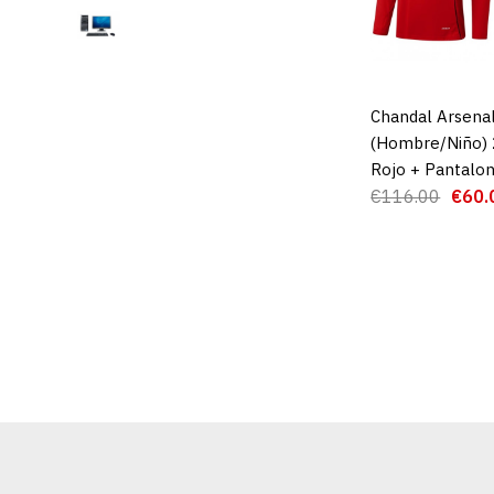
Chandal Arsena
AGREGAR AL 
(Hombre/Niño)
Rojo + Pantalo
€116.00
€60.