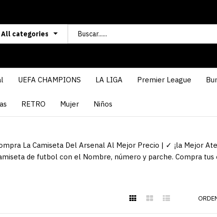
l
UEFA CHAMPIONS
LA LIGA
Premier League
Bun
as
RETRO
Mujer
Niños
ompra La Camiseta Del Arsenal Al Mejor Precio | ✓ ¡la Mejor Ate
amiseta de futbol con el Nombre, número y parche. Compra tus c
ORDEN