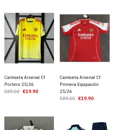
rsenal Cf 1ª
 25/26
Camiseta Arsenal Cf
AGREGAR AL CARRO
Camiseta Arsenal Cf
AGREGAR AL CARRO
Portero 25/26
Primera Equipación
9.90
€89.00
€19.90
25/26
€89.00
€19.90
GAR AL CARRO
RE
ADD TO WISHLIST