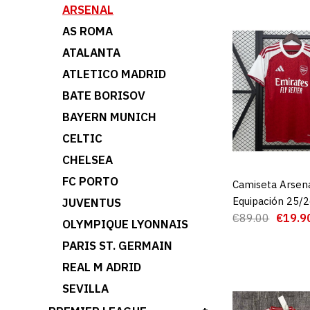
ARSENAL
AS ROMA
ATALANTA
ATLETICO MADRID
BATE BORISOV
BAYERN MUNICH
CELTIC
CHELSEA
FC PORTO
Camiseta Arsena
AGREGAR AL 
Equipación 25/
JUVENTUS
€89.00
€19.9
OLYMPIQUE LYONNAIS
PARIS ST. GERMAIN
REAL M ADRID
SEVILLA