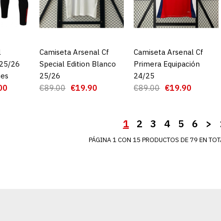
AGRE
ADD TO COMPA
l
CARRO
Camiseta Arsenal Cf
AGREGAR AL CARRO
Camiseta Arsenal Cf
AGREGAR AL CARRO
 25/26
Special Edition Blanco
Primera Equipación
nes
25/26
24/25
00
€89.00
€19.90
€89.00
€19.90
1
2
3
4
5
6
>
PÁGINA 1 CON 15 PRODUCTOS DE 79 EN TOTA
Camiseta A
Equipación