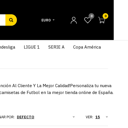
0
0
EURO
desliga
LIGUE 1
SERIE A
Copa América
nción Al Cliente Y La Mejor Calidad!Personaliza tu nueva
amisetas de Futbol en la mejor tienda online de España.
AR POR:
VER: