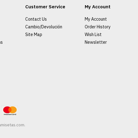
25/26
Customer Service
My Account
Contact Us
My Account
Cambio/Devolución
Order History
€1
€89.00
Site Map
Wish List
ns
Newsletter
AGRE
ADD TO COMPA
amisetas.com
.