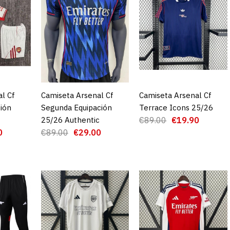
l Cf
CARRO
Camiseta Arsenal Cf
AGREGAR AL CARRO
Camiseta Arsenal Cf
AGREGAR AL CARRO
ión
Segunda Equipación
Terrace Icons 25/26
25/26 Authentic
€89.00
€19.90
0
€89.00
€29.00
Camiseta A
Equipación
€2
€89.00