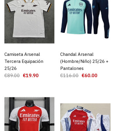
Camiseta Arsenal
AGREGAR AL CARRO
Chandal Arsenal
AGREGAR AL CARRO
Tercera Equipación
(Hombre/Niño) 25/26 +
25/26
Pantalones
€89.00
€19.90
€116.00
€60.00
rsenal Cf 1ª
 25/26 Authentic
9.00