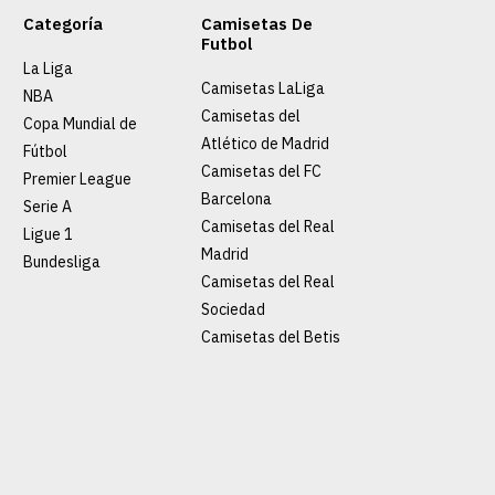
Categoría
Camisetas De
Futbol
La Liga
Camisetas LaLiga
NBA
9.90
Camisetas del
Copa Mundial de
Atlético de Madrid
Fútbol
GAR AL CARRO
Camisetas del FC
Premier League
Barcelona
Serie A
Camisetas del Real
RE
ADD TO WISHLIST
Ligue 1
Madrid
Bundesliga
Camisetas del Real
Sociedad
Camisetas del Betis