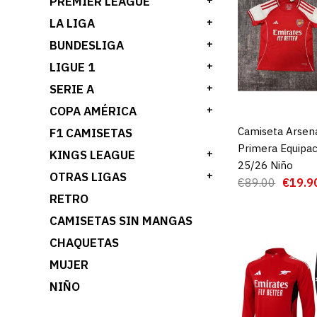
PREMIER LEAGUE
+
LA LIGA
+
BUNDESLIGA
+
LIGUE 1
+
SERIE A
+
COPA AMÉRICA
+
Camiseta Arsena
AGREGAR AL 
F1 CAMISETAS
Primera Equipac
KINGS LEAGUE
+
25/26 Niño
OTRAS LIGAS
+
€89.00
€19.9
RETRO
CAMISETAS SIN MANGAS
CHAQUETAS
MUJER
NIÑO