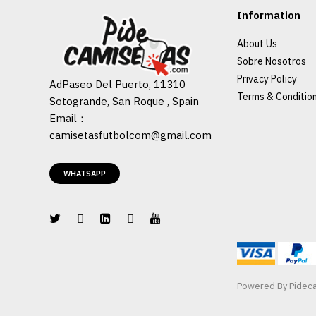
Information
About Us
Sobre Nosotros
Privacy Policy
AdPaseo Del Puerto, 11310
Terms & Conditio
Sotogrande, San Roque , Spain
Email：
camisetasfutbolcom@gmail.com
WHATSAPP
Powered By
Pidec