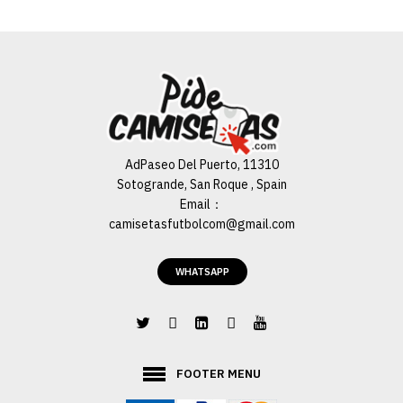
€19.90
€69.99
AGREGAR AL CARRO
ADD TO COMPARE
ADD TO WISHLIST
AdPaseo Del Puerto, 11310
Sotogrande, San Roque , Spain
Email：
camisetasfutbolcom@gmail.com
WHATSAPP
FOOTER MENU