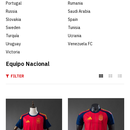
Portugal
Rumania
Russia
Saudi Arabia
Slovakia
Spain
Sweden
Tunisia
Turquía
Ucrania
Uruguay
Venezuela FC
Victoria
Equipo Nacional
FILTER
Camiseta España 1ª
Equipación 2026 Campeón
2 Estrellas
€22.90
€79.00