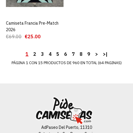
ADD TO COMPARE
ADD TO WISHLIST
Camiseta Francia Pre-Match
AGREGAR AL CARRO
Camiseta España 2ª
2026
Equipación 2026 Niño
€69.00
€25.00
1
2
3
4
5
6
7
8
9
>
>|
€19.90
€89.00
PÁGINA 1 CON 15 PRODUCTOS DE 960 EN TOTAL (64 PAGINAS)
AGREGAR AL CARRO
ADD TO COMPARE
ADD TO WISHLIST
Camiseta España Copa del
Mundo de 2ª Equipación
2026
AdPaseo Del Puerto, 11310