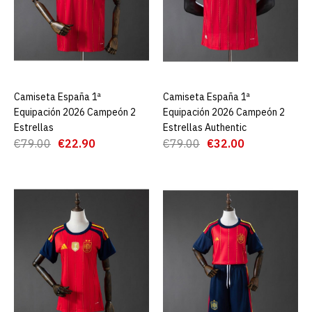
AGREGAR AL CARRO
ADD TO COMPARE
ADD TO WISHLIST
Camiseta España 1ª
AGREGAR AL CARRO
Camiseta España 1ª
AGREGAR AL CARRO
Equipación 2026 Campeón 2
Equipación 2026 Campeón 2
Camiseta España 1ª
Estrellas
Estrellas Authentic
Equipación 2026 Campeón
€79.00
€22.90
€79.00
€32.00
2 Estrellas Authentic
€32.00
€79.00
AGREGAR AL CARRO
ADD TO COMPARE
ADD TO WISHLIST