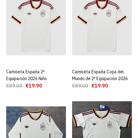
AGREGAR AL CARRO
ADD TO COMPARE
ADD TO WISHLIST
Camiseta España 2ª
Equipación 2026 Campeón
2 Estrellas Niño
Camiseta España 2ª
AGREGAR AL CARRO
Camiseta España Copa del
AGREGAR AL CARRO
Equipación 2026 Niño
Mundo de 2ª Equipación 2026
€22.90
€79.00
€89.00
€19.90
€89.00
€19.90
AGREGAR AL CARRO
ADD TO COMPARE
ADD TO WISHLIST
Camiseta Brasil Primera