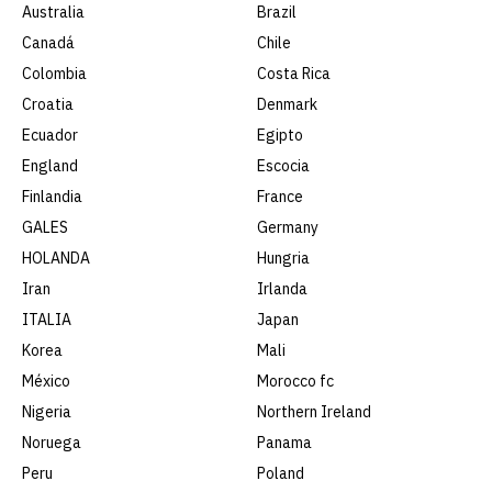
Australia
Brazil
Canadá
Chile
Colombia
Costa Rica
Croatia
Denmark
Ecuador
Egipto
England
Escocia
Finlandia
France
GALES
Germany
HOLANDA
Hungria
Iran
Irlanda
ITALIA
Japan
Korea
Mali
México
Morocco fc
Nigeria
Northern Ireland
Noruega
Panama
Peru
Poland