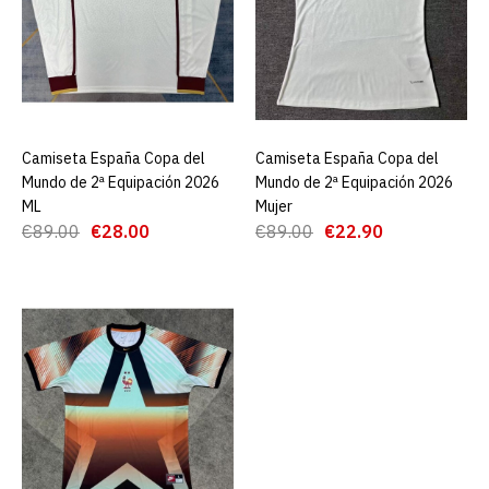
Equipación 2026 Niño
€19.90
€89.99
AGREGAR AL CARRO
Camiseta España Copa del
AGREGAR AL CARRO
Camiseta España Copa del
AGREGAR AL CARRO
Mundo de 2ª Equipación 2026
Mundo de 2ª Equipación 2026
ADD TO COMPARE
ML
Mujer
€89.00
€28.00
€89.00
€22.90
ADD TO WISHLIST
Camiseta Brasil Segunda
Equipación 2026 Niño
€22.90
€89.99
AGREGAR AL CARRO