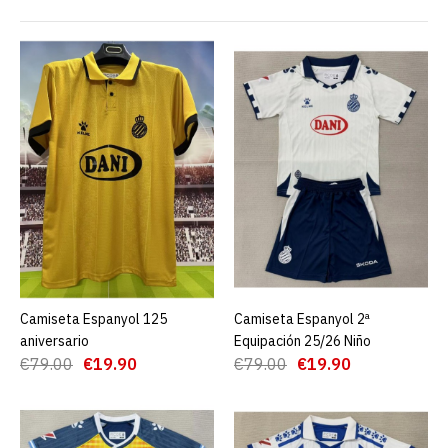
Camiseta Espanyol 125
aniversario
€19.90
€79.00
AGREGAR AL CARRO
ADD TO COMPARE
ADD TO WISHLIST
Camiseta Espanyol 125
AGREGAR AL CARRO
Camiseta Espanyol 2ª
AGREGAR AL CARRO
Camiseta Espanyol 2ª
aniversario
Equipación 25/26 Niño
Equipación 25/26 Niño
€79.00
€19.90
€79.00
€19.90
€19.90
€79.00