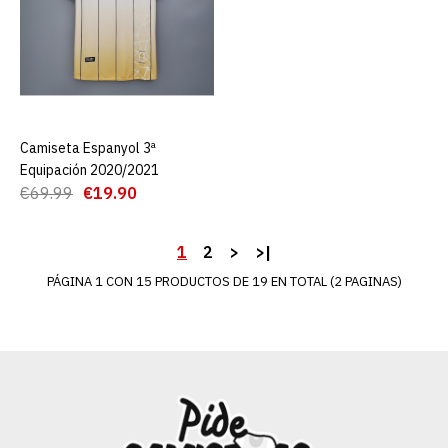
ADD TO COMPARE
ADD TO WISHLIST
Camiseta Espanyol Primera
Equipación 22/23
Camiseta Espanyol 3ª
AGREGAR AL CARRO
Equipación 2020/2021
€19.90
€69.99
€69.99
€19.90
AGREGAR AL CARRO
1
2
>
>|
ADD TO COMPARE
PÁGINA 1 CON 15 PRODUCTOS DE 19 EN TOTAL (2 PAGINAS)
ADD TO WISHLIST
Camiseta Retro Espanyol
Primera Equipación 1984-
1989