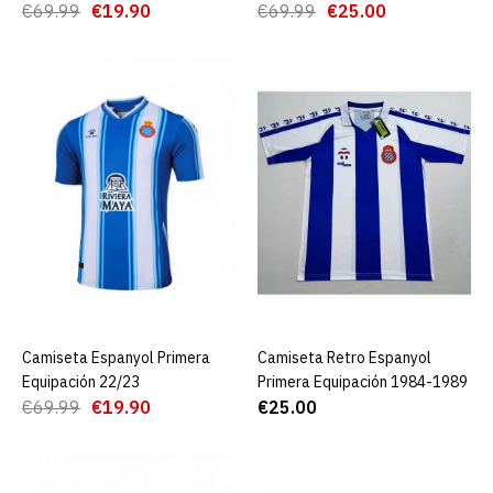
€69.99
€19.90
€69.99
€25.00
AGREGAR AL CARRO
ADD TO COMPARE
ADD TO WISHLIST
Camiseta Espanyol 2ª
Equipación 24/25
€19.90
€69.99
AGREGAR AL CARRO
Camiseta Espanyol Primera
AGREGAR AL CARRO
Camiseta Retro Espanyol
AGREGAR AL CARRO
Equipación 22/23
Primera Equipación 1984-1989
ADD TO COMPARE
€69.99
€19.90
€25.00
ADD TO WISHLIST
Camiseta Espanyol Primera