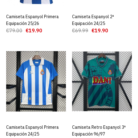
Camiseta Espanyol Primera
AGREGAR AL CARRO
Camiseta Espanyol 2ª
AGREGAR AL CARRO
Camiseta Espanyol Blanco
Equipación 25/26
Equipación 24/25
25/26
€79.00
€19.90
€69.99
€19.90
€19.90
€79.00
AGREGAR AL CARRO
ADD TO COMPARE
ADD TO WISHLIST
Camiseta Espanyol Primera
Equipación 25/26
Camiseta Espanyol Primera
AGREGAR AL CARRO
Camiseta Retro Espanyol 3ª
AGREGAR AL CARRO
€19.90
Equipación 24/25
Equipación 96/97
€79.00