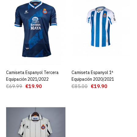
Equipación 24/25
€19.90
€69.99
AGREGAR AL CARRO
ADD TO COMPARE
ADD TO WISHLIST
Camiseta Espanyol Tercera
AGREGAR AL CARRO
Camiseta Espanyol 1ª
AGREGAR AL CARRO
Equipación 2021/2022
Equipación 2020/2021
Camiseta Retro Espanyol
€69.99
€19.90
€85.00
€19.90
3ª Equipación 96/97
€25.00
€69.99
AGREGAR AL CARRO