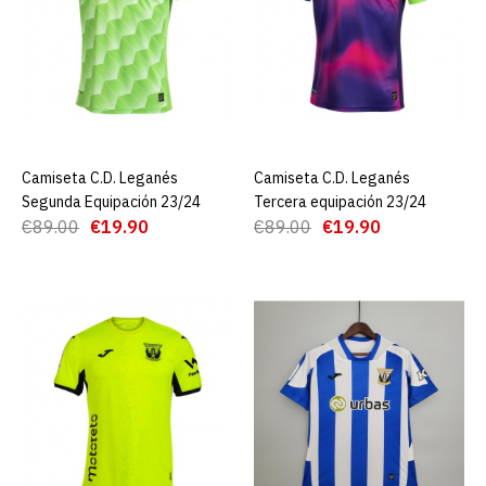
Primera equipación 23/24
€19.90
€89.00
AGREGAR AL CARRO
Camiseta C.D. Leganés
AGREGAR AL CARRO
Camiseta C.D. Leganés
AGREGAR AL CARRO
Segunda Equipación 23/24
Tercera equipación 23/24
ADD TO COMPARE
€89.00
€19.90
€89.00
€19.90
ADD TO WISHLIST
Camiseta C.D. Leganés
Segunda Equipación 23/24
€19.90
€89.00
AGREGAR AL CARRO