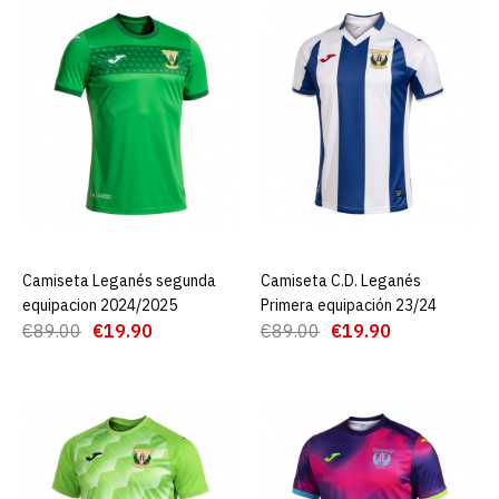
€89.00
AGREGAR AL CARRO
ADD TO COMPARE
ADD TO WISHLIST
Camiseta Leganés segunda
equipacion 2024/2025
Camiseta Leganés segunda
AGREGAR AL CARRO
Camiseta C.D. Leganés
AGREGAR AL CARRO
€19.90
€89.00
equipacion 2024/2025
Primera equipación 23/24
€89.00
€19.90
€89.00
€19.90
AGREGAR AL CARRO
ADD TO COMPARE
ADD TO WISHLIST
Camiseta C.D. Leganés