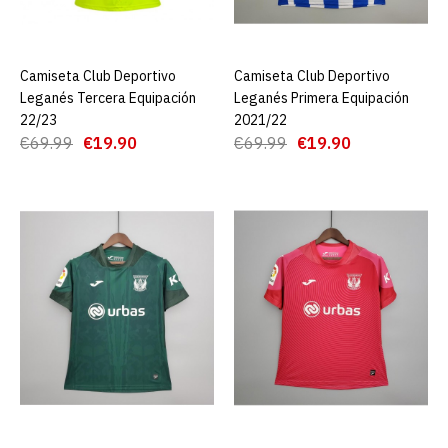
ADD TO COMPARE
ADD TO WISHLIST
Camiseta Club Deportivo
AGREGAR AL CARRO
Camiseta Club Deportivo
AGREGAR AL CARRO
Camiseta C.D. Leganés
Leganés Tercera Equipación
Leganés Primera Equipación
Tercera equipación 23/24
22/23
2021/22
€69.99
€19.90
€69.99
€19.90
€19.90
€89.00
AGREGAR AL CARRO
ADD TO COMPARE
ADD TO WISHLIST
Camiseta Club Deportivo
Leganés Tercera
Equipación 22/23