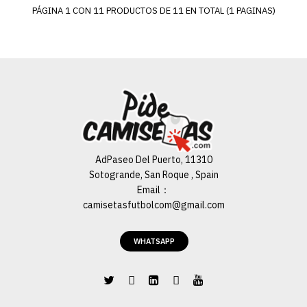
ADD TO WISHLIST
PÁGINA 1 CON 11 PRODUCTOS DE 11 EN TOTAL (1 PAGINAS)
Camiseta Deportivo
Leganés Segunda
Equipación 21/22
€19.90
€69.99
AGREGAR AL CARRO
AdPaseo Del Puerto, 11310
Sotogrande, San Roque , Spain
ADD TO COMPARE
Email：
ADD TO WISHLIST
camisetasfutbolcom@gmail.com
WHATSAPP
Camiseta Deportivo
Leganés Tercera
Equipación 21/22