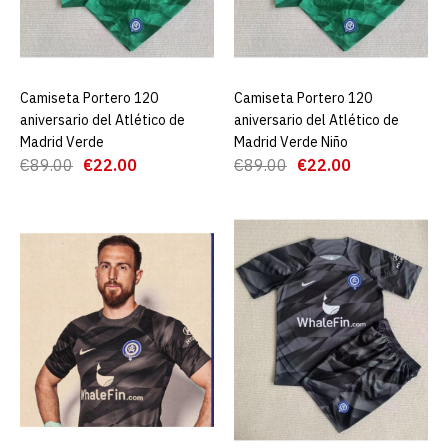
€25.00
€89.00
AGREGAR AL CARRO
Camiseta Portero 120
AGREGAR AL CARRO
Camiseta Portero 120
AGREGAR AL CARRO
ADD TO COMPARE
aniversario del Atlético de
aniversario del Atlético de
ADD TO WISHLIST
Madrid Verde
Madrid Verde Niño
€89.00
€22.00
€89.00
€22.00
Camiseta Atletico Madrid
Pre-match 23/24 Rojo +
Pantalones
€25.00
€89.00
AGREGAR AL CARRO
ADD TO COMPARE
ADD TO WISHLIST