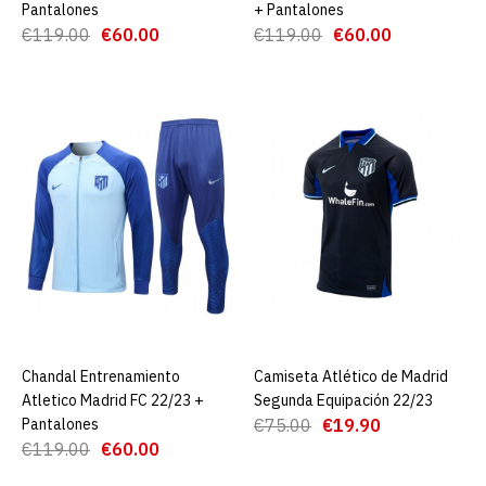
€22.00
€89.00
Pantalones
+ Pantalones
€119.00
€60.00
€119.00
€60.00
AGREGAR AL CARRO
ADD TO COMPARE
ADD TO WISHLIST
Camiseta Portero 120
aniversario stadium del
Atlético de Madrid
€22.00
€89.00
AGREGAR AL CARRO
Chandal Entrenamiento
AGREGAR AL CARRO
Camiseta Atlético de Madrid
AGREGAR AL CARRO
Atletico Madrid FC 22/23 +
Segunda Equipación 22/23
ADD TO COMPARE
Pantalones
€75.00
€19.90
€119.00
€60.00
ADD TO WISHLIST