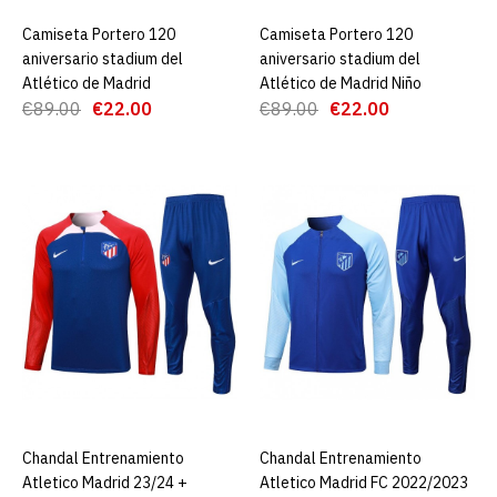
Camiseta Portero 120
AGREGAR AL CARRO
Camiseta Portero 120
AGREGAR AL CARRO
Camiseta Portero 120
aniversario stadium del
aniversario stadium del
aniversario del Atlético de
Atlético de Madrid
Atlético de Madrid Niño
Madrid Verde
€89.00
€22.00
€89.00
€22.00
€22.00
€89.00
AGREGAR AL CARRO
ADD TO COMPARE
ADD TO WISHLIST
Camiseta Portero 120
aniversario del Atlético de
Madrid Verde Niño
Chandal Entrenamiento
AGREGAR AL CARRO
Chandal Entrenamiento
AGREGAR AL CARRO
Atletico Madrid 23/24 +
Atletico Madrid FC 2022/2023