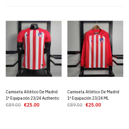
Camiseta Atlético De
Madrid 1ª Equipación
23/24 Authentic
€25.00
€89.00
AGREGAR AL CARRO
ADD TO COMPARE
ADD TO WISHLIST
Camiseta Atlético De Madrid
AGREGAR AL CARRO
Camiseta Atlético De Madrid
AGREGAR AL CARRO
1ª Equipación 23/24 Authentic
1ª Equipación 23/24 ML
Camiseta Atlético De
€89.00
€25.00
€89.00
€25.00
Madrid 1ª Equipación
23/24 ML