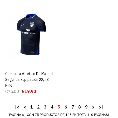
Camiseta Portero 120
aniversario stadium del
Atlético de Madrid Niño
€22.00
€89.00
AGREGAR AL CARRO
ADD TO COMPARE
ADD TO WISHLIST
Camiseta Atlético De Madrid
AGREGAR AL CARRO
Segunda Equipación 22/23
Chandal Entrenamiento
Niño
Atletico Madrid 23/24 +
€75.00
€19.90
Pantalones
|<
<
1
2
3
4
5
6
7
8
9
>
>|
€60.00
PÁGINA 61 CON 75 PRODUCTOS DE 148 EN TOTAL (10 PAGINAS)
€119.00