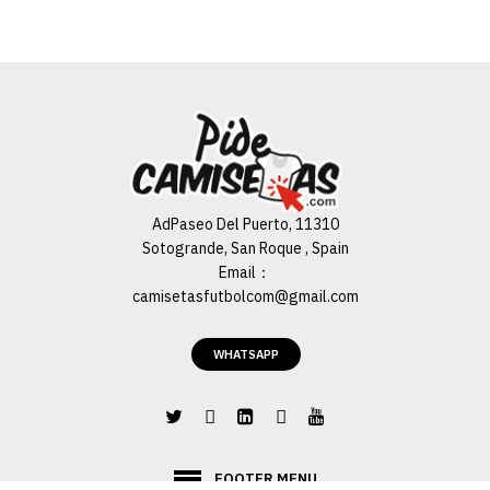
AGREGAR AL CARRO
ADD TO COMPARE
ADD TO WISHLIST
Chandal Entrenamiento
Atletico Madrid FC
AdPaseo Del Puerto, 11310
2022/2023 + Pantalones
Sotogrande, San Roque , Spain
Email：
camisetasfutbolcom@gmail.com
€60.00
€119.00
WHATSAPP
AGREGAR AL CARRO
ADD TO COMPARE
ADD TO WISHLIST
FOOTER MENU