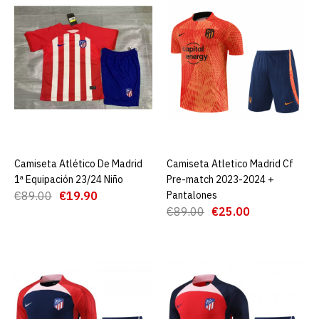
€25.00
€89.00
AGREGAR AL CARRO
ADD TO COMPARE
ADD TO WISHLIST
Camiseta Atlético De
Madrid 1ª Equipación
Camiseta Atlético De Madrid
AGREGAR AL CARRO
Camiseta Atletico Madrid Cf
AGREGAR AL CARRO
23/24 Niño
1ª Equipación 23/24 Niño
Pre-match 2023-2024 +
€89.00
€19.90
Pantalones
€89.00
€25.00
€19.90
€89.00
AGREGAR AL CARRO
ADD TO COMPARE
ADD TO WISHLIST