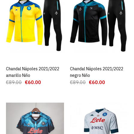
€19.90
€69.99
AGREGAR AL CARRO
ADD TO COMPARE
ADD TO WISHLIST
Chandal Nápoles
2021/2022 amarillo Niño
Chandal Nápoles 2021/2022
AGREGAR AL CARRO
Chandal Nápoles 2021/2022
AGREGAR AL CARRO
amarillo Niño
negro Niño
€60.00
€89.00
€89.00
€60.00
€89.00
€60.00
AGREGAR AL CARRO
ADD TO COMPARE
ADD TO WISHLIST