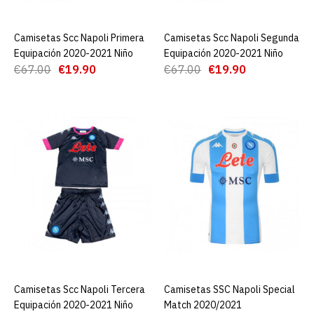
ADD TO COMPARE
ADD TO WISHLIST
Camisetas Scc Napoli Primera
AGREGAR AL CARRO
Camisetas Scc Napoli Segunda
AGREGAR AL CARRO
Equipación 2020-2021 Niño
Equipación 2020-2021 Niño
Camiseta Scc Napoli
€67.00
€19.90
€67.00
€19.90
Segunda Equipación 2020-
2021
€19.90
€67.00
AGREGAR AL CARRO
ADD TO COMPARE
ADD TO WISHLIST
Camisetas Scc Napoli
Primera Equipación 2020-
Camisetas Scc Napoli Tercera
AGREGAR AL CARRO
Camisetas SSC Napoli Special
AGREGAR AL CARRO
2021 Niño
Equipación 2020-2021 Niño
Match 2020/2021