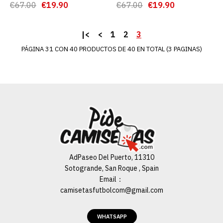
€67.00
€19.90
€67.00
€19.90
€19.90
€67.00
|<
<
1
2
3
PÁGINA 31 CON 40 PRODUCTOS DE 40 EN TOTAL (3 PAGINAS)
AGREGAR AL CARRO
ADD TO COMPARE
ADD TO WISHLIST
Camisetas Scc Napoli
Segunda Equipación 2020-
2021 Niño
AdPaseo Del Puerto, 11310
Sotogrande, San Roque , Spain
€19.90
€67.00
Email：
camisetasfutbolcom@gmail.com
AGREGAR AL CARRO
WHATSAPP
ADD TO COMPARE