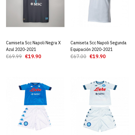
Chandal Nápoles
2021/2022 negro Niño
€60.00
€89.00
AGREGAR AL CARRO
Camiseta Scc Napoli Negra X
AGREGAR AL CARRO
Camiseta Scc Napoli Segunda
AGREGAR AL CARRO
Azul 2020-2021
Equipación 2020-2021
€69.99
€19.90
€67.00
€19.90
ADD TO COMPARE
ADD TO WISHLIST
Camiseta Scc Napoli Negra
X Azul 2020-2021
€19.90
€69.99
AGREGAR AL CARRO