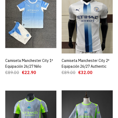
€32.00
€89.00
AGREGAR AL CARRO
ADD TO COMPARE
ADD TO WISHLIST
Camiseta Manchester City
1ª Equipación 26/27 Niño
Camiseta Manchester City 1ª
AGREGAR AL CARRO
Camiseta Manchester City 2ª
AGREGAR AL CARRO
Equipación 26/27 Niño
Equipación 26/27 Authentic
€22.90
€89.00
€89.00
€22.90
€89.00
€32.00
AGREGAR AL CARRO
ADD TO COMPARE
ADD TO WISHLIST