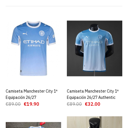
Camiseta Manchester City
1ª Equipación 26/27
€19.90
€89.00
AGREGAR AL CARRO
ADD TO COMPARE
ADD TO WISHLIST
Camiseta Manchester City 1ª
AGREGAR AL CARRO
Camiseta Manchester City 1ª
AGREGAR AL CARRO
Camiseta Manchester City
Equipación 26/27
Equipación 26/27 Authentic
1ª Equipación 26/27
€89.00
€19.90
€89.00
€32.00
Authentic