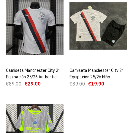
ADD TO WISHLIST
Camiseta Manchester City
1ª Equipación 25/26
Authentic
€29.00
€89.00
AGREGAR AL CARRO
Camiseta Manchester City 2ª
AGREGAR AL CARRO
Camiseta Manchester City 2ª
AGREGAR AL CARRO
Equipación 25/26 Authentic
Equipación 25/26 Niño
ADD TO COMPARE
€89.00
€29.00
€89.00
€19.90
ADD TO WISHLIST
Camiseta Manchester City
1ª Equipación 25/26 Niño