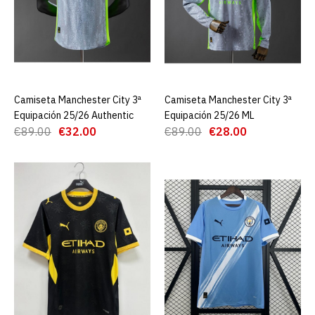
Camiseta Manchester City
2ª Equipación 26/27
Authentic
€32.00
€89.00
Camiseta Manchester City 3ª
AGREGAR AL CARRO
Camiseta Manchester City 3ª
AGREGAR AL CARRO
AGREGAR AL CARRO
Equipación 25/26 Authentic
Equipación 25/26 ML
€89.00
€32.00
€89.00
€28.00
ADD TO COMPARE
ADD TO WISHLIST
Camiseta Manchester City
3ª Equipación 25/26
Authentic
€32.00
€89.00