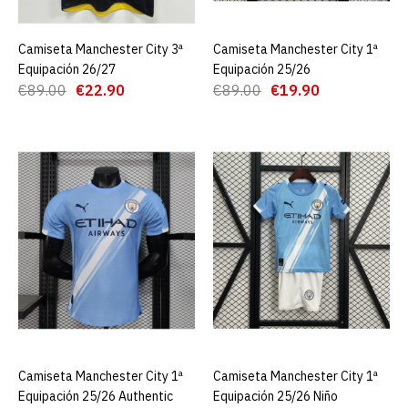
AGREGAR AL CARRO
Camiseta Manchester City 3ª
AGREGAR AL CARRO
Camiseta Manchester City 1ª
AGREGAR AL CARRO
ADD TO COMPARE
Equipación 26/27
Equipación 25/26
ADD TO WISHLIST
€89.00
€22.90
€89.00
€19.90
Camiseta Manchester City
3ª Equipación 25/26 ML
€28.00
€89.00
AGREGAR AL CARRO
ADD TO COMPARE
ADD TO WISHLIST
Camiseta Manchester City
Camiseta Manchester City 1ª
AGREGAR AL CARRO
Camiseta Manchester City 1ª
AGREGAR AL CARRO
3ª Equipación 26/27
Equipación 25/26 Authentic
Equipación 25/26 Niño