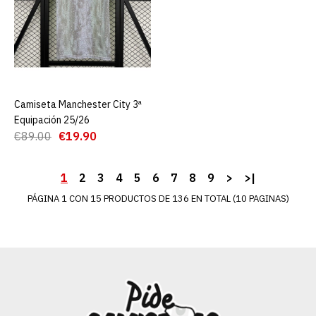
€19.90
€89.00
AGREGAR AL CARRO
ADD TO COMPARE
ADD TO WISHLIST
Camiseta Manchester City 3ª
AGREGAR AL CARRO
Equipación 25/26
Camiseta Manchester City
€89.00
€19.90
2ª Equipación 25/26
1
2
3
4
5
6
7
8
9
>
>|
€19.90
€89.00
PÁGINA 1 CON 15 PRODUCTOS DE 136 EN TOTAL (10 PAGINAS)
AGREGAR AL CARRO
ADD TO COMPARE
ADD TO WISHLIST