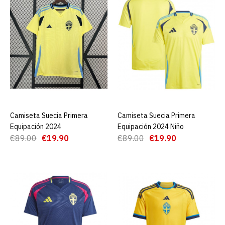
AGREGAR AL CARRO
ADD TO COMPARE
ADD TO WISHLIST
Camiseta Suecia Primera
Equipación 2024
Camiseta Suecia Primera
AGREGAR AL CARRO
Camiseta Suecia Primera
AGREGAR AL CARRO
€19.90
€89.00
Equipación 2024
Equipación 2024 Niño
€89.00
€19.90
€89.00
€19.90
AGREGAR AL CARRO
ADD TO COMPARE
ADD TO WISHLIST
Camiseta Suecia Primera