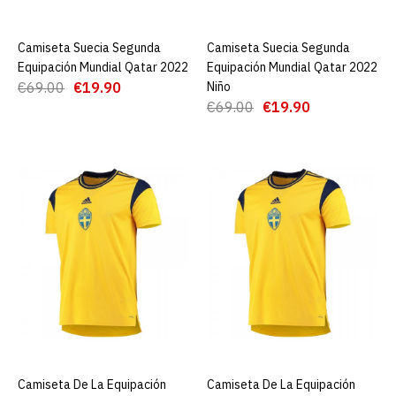
ADD TO WISHLIST
Camiseta Suecia Segunda
AGREGAR AL CARRO
Camiseta Suecia Segunda
AGREGAR AL CARRO
Camiseta Suecia Primera
Equipación Mundial Qatar 2022
Equipación Mundial Qatar 2022
Equipación Mundial Qatar
€69.00
€19.90
Niño
2022
€69.00
€19.90
€19.90
€68.99
AGREGAR AL CARRO
ADD TO COMPARE
ADD TO WISHLIST
Camiseta Suecia Segunda
Equipación Mundial Qatar
2022
Camiseta De La Equipación
AGREGAR AL CARRO
Camiseta De La Equipación
AGREGAR AL CARRO