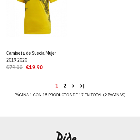
AGREGAR AL CARRO
ADD TO COMPARE
ADD TO WISHLIST
Camiseta Suecia 2019
Camiseta de Suecia Mujer
AGREGAR AL CARRO
2020
2019 2020
€79.00
€19.90
€19.90
€68.99
1
2
>
>|
AGREGAR AL CARRO
PÁGINA 1 CON 15 PRODUCTOS DE 17 EN TOTAL (2 PAGINAS)
ADD TO COMPARE
ADD TO WISHLIST
Camiseta Suecia 2a