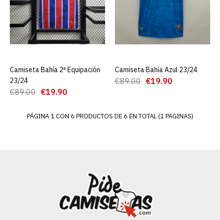
Equipación 23/24
€19.90
€89.00
AGREGAR AL CARRO
Camiseta Bahía 2ª Equipación
AGREGAR AL CARRO
Camiseta Bahía Azul 23/24
AGREGAR AL CARRO
23/24
€89.00
€19.90
ADD TO COMPARE
€89.00
€19.90
ADD TO WISHLIST
PÁGINA 1 CON 6 PRODUCTOS DE 6 EN TOTAL (1 PAGINAS)
Camiseta Bahía 2ª
Equipación 23/24
€19.90
€89.00
AGREGAR AL CARRO
ADD TO COMPARE