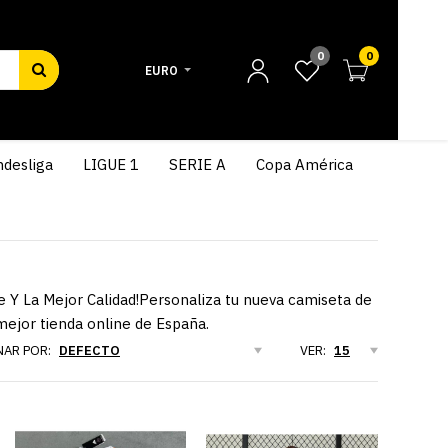
0
0
EURO
desliga
LIGUE 1
SERIE A
Copa América
 Y La Mejor Calidad!Personaliza tu nueva camiseta de
ejor tienda online de España.
AR POR:
VER: