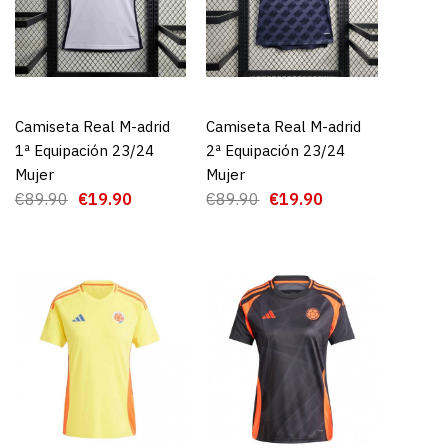
Camiseta Real M-adrid
AGREGAR AL CARRO
Camiseta Real M-adrid
AGREGAR AL CARRO
1ª Equipación 23/24
2ª Equipación 23/24
Mujer
Mujer
€89.90
€19.90
€89.90
€19.90
rgentina 1ª
 2024 Mujer
9.90
GAR AL CARRO