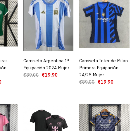
Camiseta P
Equipación
iras
CARRO
Camiseta Argentina 1ª
AGREGAR AL CARRO
Camiseta Inter de Milán
AGREGAR AL CARRO
ión
Equipación 2024 Mujer
Primera Equipación
€1
€89.00
€89.00
€19.90
24/25 Mujer
0
€89.00
€19.90
AGRE
ADD TO COMPA