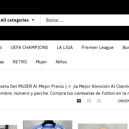
l
UEFA CHAMPIONS
LA LIGA
Premier League
Bun
as
RETRO
Mujer
Niños
eta Del MUJER Al Mejor Precio | ✓ ¡la Mejor Atención Al Cliente
ombre, número y parche. Compra tus camisetas de Futbol en la m
ORDEN