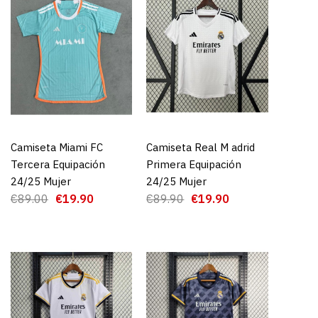
almeiras Primera
 25/26 Mujer
Camiseta Miami FC
AGREGAR AL CARRO
Camiseta Real M adrid
AGREGAR AL CARRO
Tercera Equipación
Primera Equipación
9.90
24/25 Mujer
24/25 Mujer
€89.00
€19.90
€89.90
€19.90
GAR AL CARRO
RE
ADD TO WISHLIST