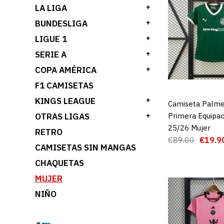
LA LIGA
+
BUNDESLIGA
+
LIGUE 1
+
SERIE A
+
COPA AMÉRICA
+
F1 CAMISETAS
KINGS LEAGUE
+
Camiseta Palme
AGREGAR AL 
Primera Equipac
OTRAS LIGAS
+
25/26 Mujer
RETRO
€89.00
€19.9
CAMISETAS SIN MANGAS
CHAQUETAS
MUJER
NIÑO