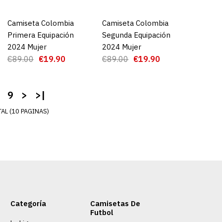
RE
ADD TO WISHLIST
Camiseta Colombia
AGREGAR AL CARRO
Camiseta Colombia
AGREGAR AL CARRO
Primera Equipación
Segunda Equipación
2024 Mujer
2024 Mujer
€89.00
€19.90
€89.00
€19.90
9
>
>|
AL (10 PAGINAS)
nter de Milán
uipación 24/25
Categoría
Camisetas De
Futbol