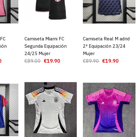
 FC
CARRO
Camiseta Miami FC
AGREGAR AL CARRO
Camiseta Real M adrid
AGREGAR AL CARRO
ión
Segunda Equipación
2ª Equipación 23/24
24/25 Mujer
Mujer
0
€89.00
€19.90
€89.90
€19.90
Camiseta A
Equipación
€1
€89.00
AGRE