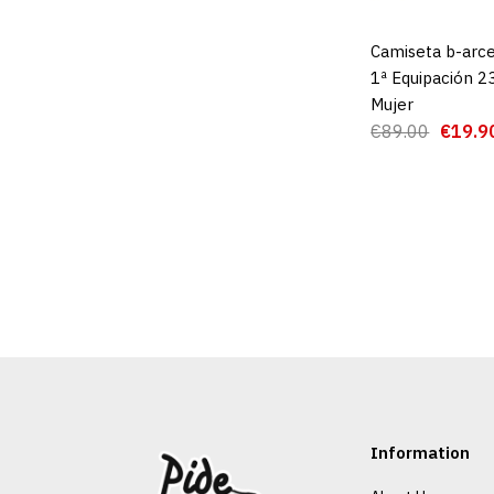
Camiseta b-arc
AGREGAR AL 
1ª Equipación 2
Mujer
€89.00
€19.9
Information