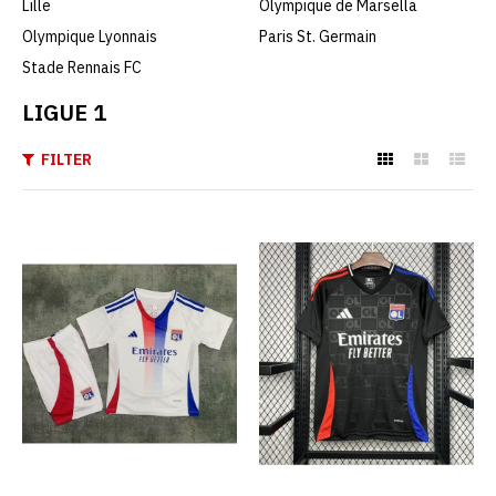
Lille
Olympique de Marsella
Olympique Lyonnais
Paris St. Germain
Stade Rennais FC
LIGUE 1
FILTER
Camiseta Olympique De
Lyon Primera Equipación
24/25 Niño
€19.90
€79.00
AGREGAR AL CARRO
ADD TO COMPARE
ADD TO WISHLIST