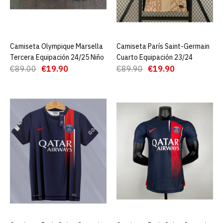
Camiseta Olympique
Marsella Segunda
Equipación 24/25
Camiseta Olympique Marsella
AGREGAR AL CARRO
Camiseta París Saint-Germain
AGREGAR AL CARRO
Authentic
Tercera Equipación 24/25 Niño
Cuarto Equipación 23/24
€89.00
€19.90
€89.90
€19.90
€29.00
€89.00
AGREGAR AL CARRO
ADD TO COMPARE
ADD TO WISHLIST
Camiseta Olympique
Marsella Segunda
Equipación 24/25 Niño