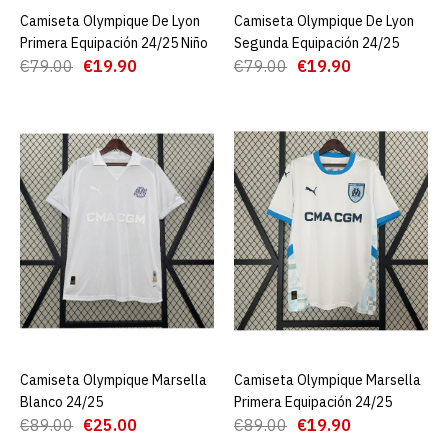
Camiseta Olympique De Lyon
AGREGAR AL CARRO
Camiseta Olympique De Lyon
AGREGAR AL CARRO
Primera Equipación 24/25 Niño
Segunda Equipación 24/25
Camiseta Olympique De
€79.00
€19.90
€79.00
€19.90
Lyon Segunda Equipación
24/25
€19.90
€79.00
AGREGAR AL CARRO
ADD TO COMPARE
ADD TO WISHLIST
Camiseta Olympique
Marsella Blanco 24/25
Camiseta Olympique Marsella
AGREGAR AL CARRO
Camiseta Olympique Marsella
AGREGAR AL CARRO
Blanco 24/25
Primera Equipación 24/25
€89.00
€25.00
€89.00
€19.90
€25.00
€89.00