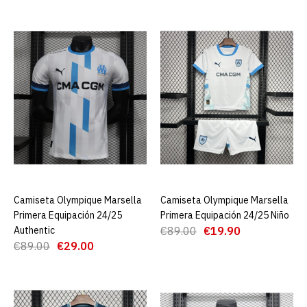
AGREGAR AL CARRO
ADD TO COMPARE
ADD TO WISHLIST
Camiseta Olympique
Marsella Primera
Equipación 24/25
€19.90
Camiseta Olympique Marsella
AGREGAR AL CARRO
Camiseta Olympique Marsella
AGREGAR AL CARRO
€89.00
Primera Equipación 24/25
Primera Equipación 24/25 Niño
AGREGAR AL CARRO
Authentic
€89.00
€19.90
€89.00
€29.00
ADD TO COMPARE
ADD TO WISHLIST