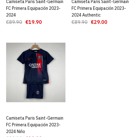
Camiseta Paris Saint-Germain
AGREGAR AL CARRO
Camiseta Paris Saint-Germain
AGREGAR AL CARRO
€19.90
€89.00
FC Primera Equipación 2023-
FC Primera Equipación 2023-
2024
2024 Authentic
AGREGAR AL CARRO
€89.90
€19.90
€89.90
€29.00
ADD TO COMPARE
ADD TO WISHLIST
Camiseta Olympique
Marsella Tercera
Equipación 24/25
€19.90
€89.00
AGREGAR AL CARRO
Camiseta Paris Saint-Germain
AGREGAR AL CARRO
FC Primera Equipación 2023-
ADD TO COMPARE
2024 Niño
ADD TO WISHLIST