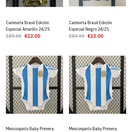
€22.00
€89.99
Camiseta Brasil Edición
AGREGAR AL CARRO
Camiseta Brasil Edición
AGREGAR AL CARRO
AGREGAR AL CARRO
Especial Amarillo 24/25
Especial Negro 24/25
€89.99
€22.00
€89.99
€22.00
ADD TO COMPARE
ADD TO WISHLIST
Camiseta Brasil Edición
Especial 24/25 Negro Niño
€22.00
€89.99
AGREGAR AL CARRO
ADD TO COMPARE
ADD TO WISHLIST
Miniconjunto Baby Primera
AGREGAR AL CARRO
Miniconjunto Baby Primera
AGREGAR AL CARRO