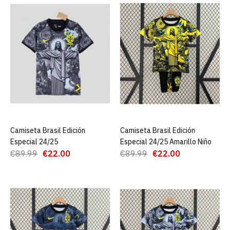
Camiseta Argentina Pre-
Match 2024
€19.90
€89.00
AGREGAR AL CARRO
ADD TO COMPARE
ADD TO WISHLIST
Camiseta Brasil Edición
AGREGAR AL CARRO
Camiseta Brasil Edición
AGREGAR AL CARRO
Camiseta Brasil Edición
Especial 24/25
Especial 24/25 Amarillo Niño
Especial 2025
€89.99
€22.00
€89.99
€22.00
€22.00
€89.99
AGREGAR AL CARRO