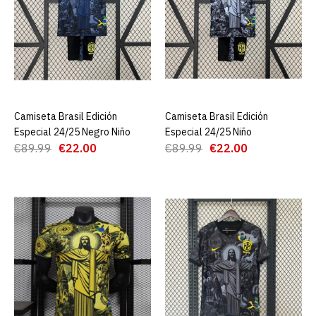
ADD TO COMPARE
ADD TO WISHLIST
Camiseta Brasil Edición
Especial 24/25
Camiseta Brasil Edición
AGREGAR AL CARRO
Camiseta Brasil Edición
AGREGAR AL CARRO
Especial 24/25 Negro Niño
Especial 24/25 Niño
€22.00
€89.99
€89.99
€22.00
€89.99
€22.00
AGREGAR AL CARRO
ADD TO COMPARE
ADD TO WISHLIST
Camiseta Brasil Edición
Especial 24/25 Amarillo
Niño