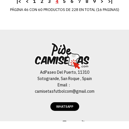
AGREGAR AL CARRO
|<
<
1
2
3
4
5
6
7
8
9
>
>|
PÁGINA 46 CON 60 PRODUCTOS DE 228 EN TOTAL (16 PAGINAS)
ADD TO COMPARE
ADD TO WISHLIST
Camiseta Brasil Edición
Especial Negro 24/25
€22.00
€89.99
AdPaseo Del Puerto, 11310
Sotogrande, San Roque , Spain
AGREGAR AL CARRO
Email：
camisetasfutbolcom@gmail.com
ADD TO COMPARE
ADD TO WISHLIST
WHATSAPP
Miniconjunto Baby Primera
Equipación Argentina