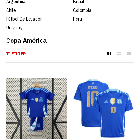
Argentina
Brasil
Chile
Colombia
Fútbol De Ecuador
Perú
Uruguay
Copa América
FILTER
Camiseta Argentina 2ª
Equipación 2024 Niño
€19.90
€89.00
AGREGAR AL CARRO
ADD TO COMPARE
ADD TO WISHLIST