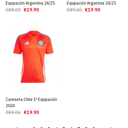
Equipación Argentina 24/25
Equipación Argentina 24/25
€89.00
€19.90
€89.00
€19.90
Camiseta Brasil Edición
Especial 24/25 Niño
€22.00
€89.99
AGREGAR AL CARRO
ADD TO COMPARE
ADD TO WISHLIST
Camiseta Brasil Edición
Especial Amarillo 24/25
Camiseta Chile 1ª Equipación
AGREGAR AL CARRO
2024
€89.00
€19.90
€22.00
€89.99