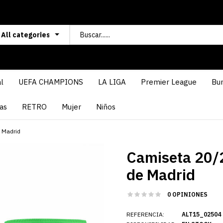
l
UEFA CHAMPIONS
LA LIGA
Premier League
Bun
as
RETRO
Mujer
Niños
e Madrid
Camiseta 20/2
de Madrid
0 OPINIONES
REFERENCIA:
ALT15_02504