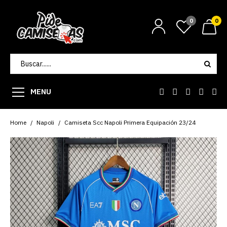
0
0
MENU
Home
Napoli
Camiseta Scc Napoli Primera Equipación 23/24