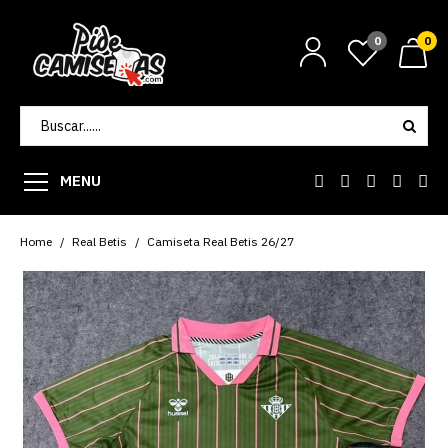
0
0
MENU
Home
Real Betis
Camiseta Real Betis 26/27