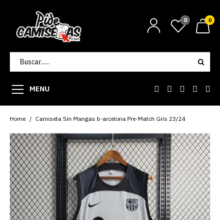
0
0
MENU
Home
Camiseta Sin Mangas b-arcelona Pre-Match Gris 23/24