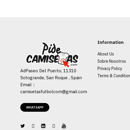
Information
About Us
Sobre Nosotros
Privacy Policy
AdPaseo Del Puerto, 11310
Terms & Conditio
Sotogrande, San Roque , Spain
Email：
camisetasfutbolcom@gmail.com
WHATSAPP