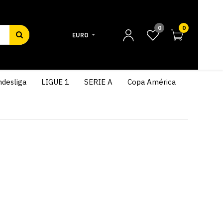
0
0
EURO
desliga
LIGUE 1
SERIE A
Copa América