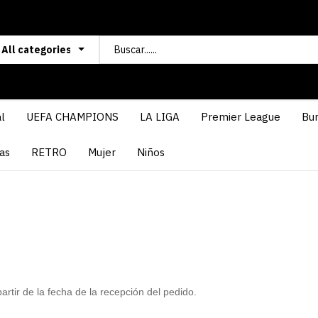
l
UEFA CHAMPIONS
LA LIGA
Premier League
Bun
as
RETRO
Mujer
Niños
rtir de la fecha de la recepción del pedido.