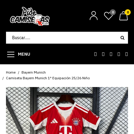
0
0
MENU
Home
Bayern Munich
Camiseta Bayern Munich 1ª Equipación 25/26 Niño