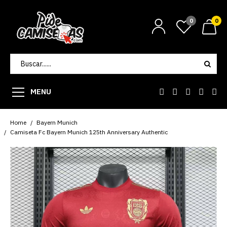
0
0
MENU
Home
Bayern Munich
Camiseta Fc Bayern Munich 125th Anniversary Authentic