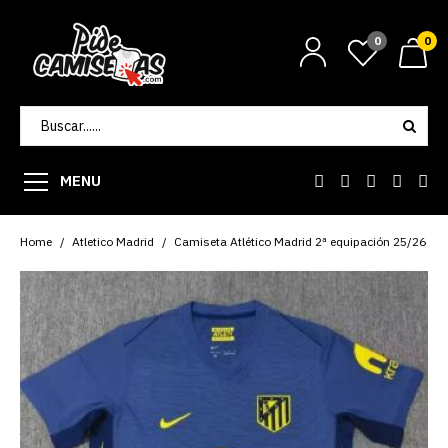
0
0
MENU
Home
Atletico Madrid
Camiseta Atlético Madrid 2ª equipación 25/26