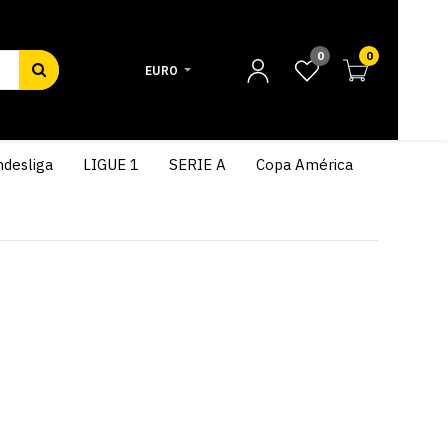
0
0
EURO
desliga
LIGUE 1
SERIE A
Copa América