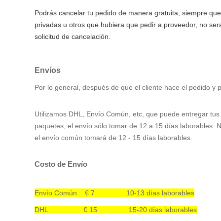
Podrás cancelar tu pedido de manera gratuita, siempre que
privadas u otros que hubiera que pedir a proveedor, no será
solicitud de cancelación.
Envíos
Por lo general, después de que el cliente hace el pedido y
Utilizamos DHL,
Envío
Común
, etc, que puede entregar tu
paquetes, el envío sólo tomar de 12 a 15 días
laborables
. 
el envío común tomará de 12 - 15 días
laborables
.
Costo de Envío
Envío Común
€ 7
10-13 días laborables
DHL € 15
15-20 días laborables