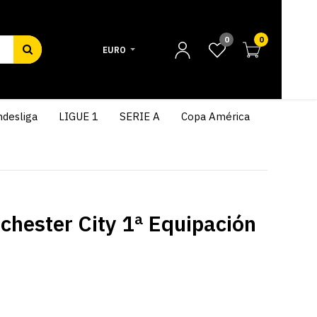
0
0
EURO
desliga
LIGUE 1
SERIE A
Copa América
hester City 1ª Equipación