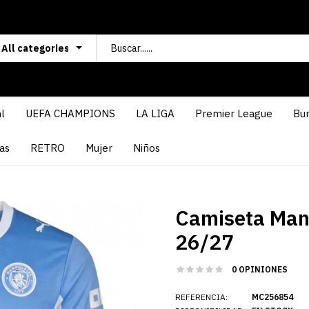
l
UEFA CHAMPIONS
LA LIGA
Premier League
Bun
as
RETRO
Mujer
Niños
Camiseta Manc
26/27
0 OPINIONES
REFERENCIA:
MC256854