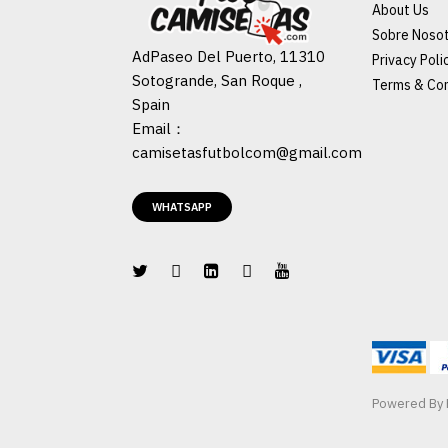
About Us
Sobre Noso
AdPaseo Del Puerto, 11310
Privacy Poli
Sotogrande, San Roque ,
Terms & Con
Spain
Email：
camisetasfutbolcom@gmail.com
WHATSAPP
Powered By