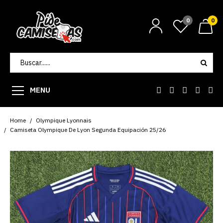
0
0
MENU
Home
Olympique Lyonnais
Camiseta Olympique De Lyon Segunda Equipación 25/26