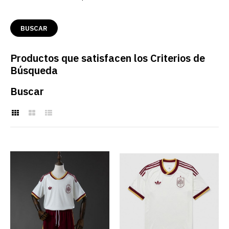
Productos que satisfacen los Criterios de
Búsqueda
Buscar
Camiseta España 2ª
Equipación 2026 Campeón
2 Estrellas Niño
€22.90
€79.00
AGREGAR AL CARRO