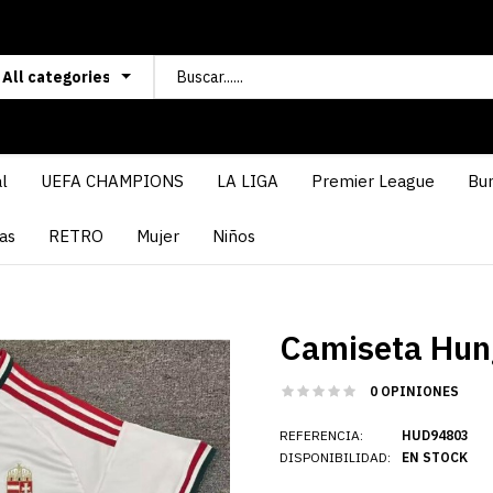
l
UEFA CHAMPIONS
LA LIGA
Premier League
Bun
as
RETRO
Mujer
Niños
Camiseta Hung
0 OPINIONES
REFERENCIA:
HUD94803
DISPONIBILIDAD:
EN STOCK