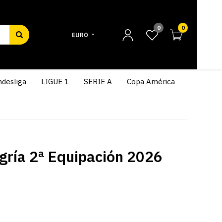
0
0
EURO
desliga
LIGUE 1
SERIE A
Copa América
ría 2ª Equipación 2026