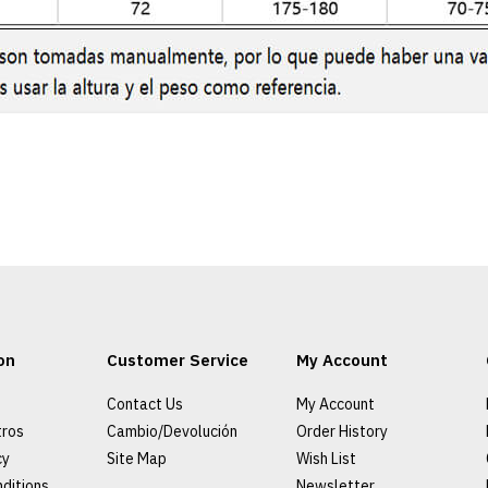
on
Customer Service
My Account
Contact Us
My Account
tros
Cambio/Devolución
Order History
cy
Site Map
Wish List
ditions
Newsletter