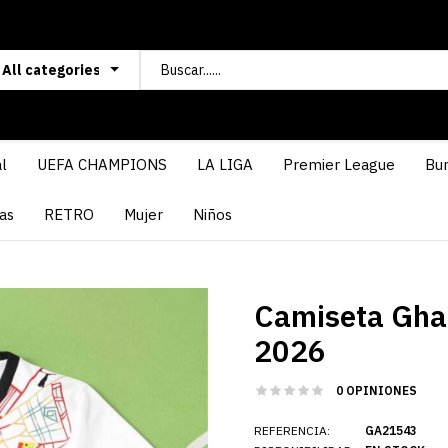
l
UEFA CHAMPIONS
LA LIGA
Premier League
Bun
as
RETRO
Mujer
Niños
Camiseta Gha
2026
0 OPINIONES
REFERENCIA:
GA21543