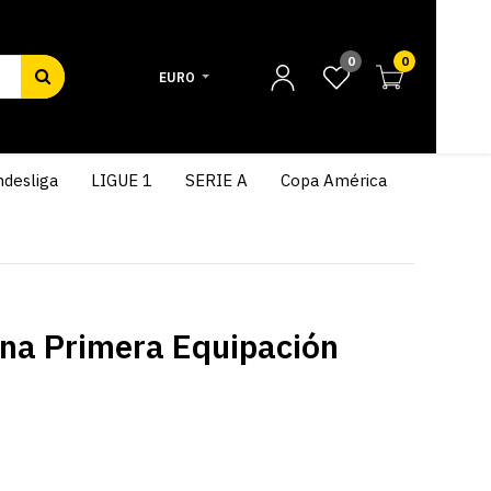
0
0
EURO
desliga
LIGUE 1
SERIE A
Copa América
na Primera Equipación